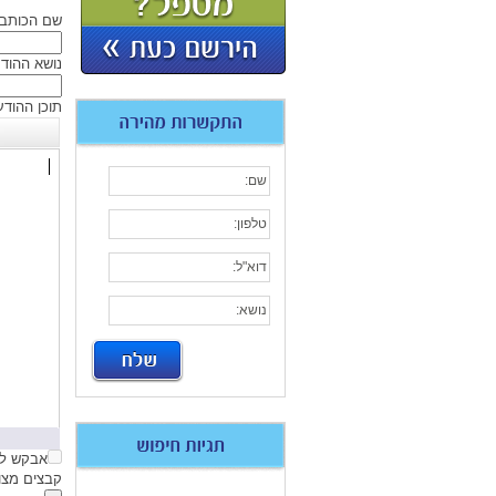
שם הכותב
נושא ההוד
תוכן ההודע
אבקש לק
קבצים מצורפים (jpg,gif