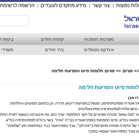
ות נפוצות
צור קשר
מידע מתקדם לעובדים
הרשמה לרשימת 
|
|
|
מערכות תומכות
קופות חולים
ביטוח ל
אינדקס מטפלים
בתי חולים
משרדי 
>>
פורום
>>
פורום חלומות סיוט והפרעות חלימה
לומות סיוט והפרעות חלימה
רז אבן
כיאטריה ופסיכותרפיסט. מטפל בהפרעות דיכאון חרדה, וכן בתחום הסיוטים והחלימה.
 הישראלית לפסיכותרפיה פסיכואנליטית.
 "מוח ונפש" ומנחה סמינרים על חקר החלומות. עורך כתב עת אינטרנטי בנושא "תורת החלומ
 רפואה בת"א. סיים התמחות בפסיכיאטריה בבי"ח "גהה". בוגר ביה"ס לפסיכותרפיה בת"א.
של הדמייה מוחית מתקדמת ב"איכילוב". עבד כפסיכיאטר בכיר במרפאות חוץ "שלוותה".