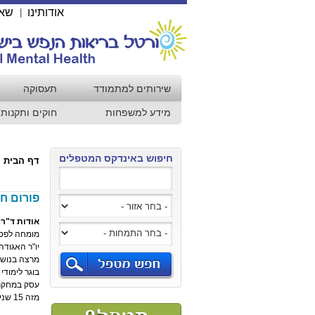
אודותינו
שאל
|
שירותים למתמודד
תעסוקה
מידע למשפחות
חוקים ותקנות
חיפוש באינדקס המטפלים
דף הבית
פורום ח
אודות ד"ר 
מומחה לפסי
יו"ר האגודה
מרצה בנושאי
בוגר לימודי
עסק במחקר 
מזה 15 שנים עובד כפסיכיאטר עצמאי במכבי.