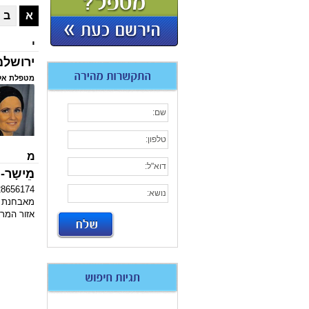
א
ב
י
ירושלמ
מטפלת אלט
מ
מֵישָר-ר
28656174
מאבחנת די
אזור
המרכז