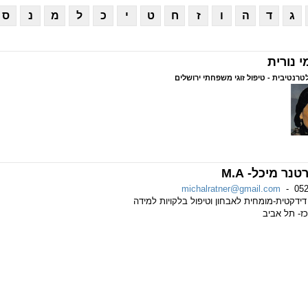
ג
ד
ה
ו
ז
ח
ט
י
כ
ל
מ
נ
ס
י נורית
רנטיבית - טיפול זוגי משפחתי
ירושלים
טנר מיכל- M.A
michalratner@gmail.com
-
05
דקטית-מומחית לאבחון וטיפול בלקויות למידה
- תל אביב