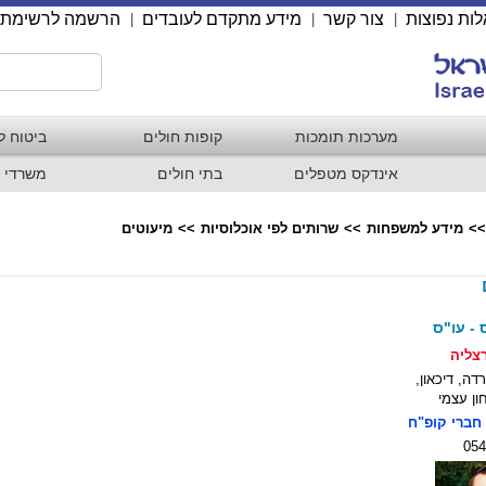
ות נפוצות
צור קשר
מידע מתקדם לעובדים
הרשמה לרשימת 
|
|
|
מערכות תומכות
קופות חולים
ביטוח ל
אינדקס מטפלים
בתי חולים
משרדי 
>>
מידע למשפחות
>>
שרותים לפי אוכלוסיות
>>
מיעוטים
 - עו"ס
צליה
דה,
דיכאון,
חון עצמי
חברי קופ"ח
054