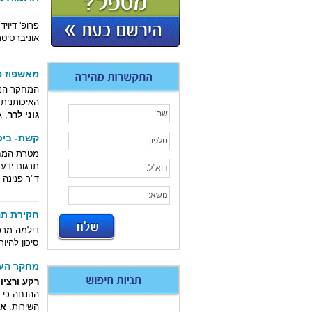
פרופ' דיויד
אוניברסיט
מאשפוז פ
המחקר הנו
האיכותנית 
גוני לרר
, MA, אוניברסיטת בר אילן
קשת- ביס
מטרת המחק
תרגום ידע (Knowledge Translation), מהתיאוריות למעשה, בשילוב עם תוצאו
ד"ר פנינה ו
חקירת תה
דילמה מרכ
סיכון להיו
מחקר הער
רקע ורציונ
ההנחה כי 
השירות.
אד