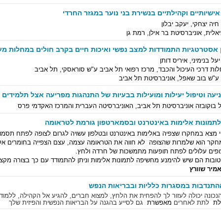
שיותיים וקהילתיים בנשירת בני נוער במגזר החרדי
חיה יצחקי, יעקב יבלון
אלית, אוניברסיטת בר אילן, רמת גן
 אסטרטגיות התמודדות למצב נפשי ואיכות חיים בקרב חולים במחלות מע
על בנימיני, איריס דותן
לות דרכי העיכול והכבד, מרכז רפואי תל אביב ע"ש סוראסקי, תל אביב
ע"ש בוב שאפל, אוניברסיטת תל אביב
ניעה וטיפול יעילות ומועילות בבעיות של התנהגות מפריעה אצל תלמידים
ל בוקובזה אוניברסיטת תל אביב, האוניברסיטה העברית והמרכז האקדמי פרס
תמונות אלימות באינטרנט ובסמארטפון גורמת לטראומה
י מצא במחקרו שצפיה באלימות באינטרנט ובטלפון עשויה לגרום לצופה לפתח תסמ
חקר הוא שלמרות שהצופה לא חווה את הטראומה עצמה, עצם הצפייה בחומרים אלו
ופים עלולים לפתח תופעות מתמשכות של חרדה ולחץ.
ובות הם שיש להימנע מחשיפה לתמונות אלימות וניתן להתמודד עם כך בצורה מקצ
אמיר שוורץ
ההתנדבות במסגרות כלליות ובבריאות הנפש
ונה יכולה לעזור לך להפחית את הלחץ, למצוא חברים, להגיע אל הקהילה, ללמוד מ
ולת
לתת לאחרים
מאפשרת
גם לסייע בהגנה על הבריאות הנפשית והפיזית שלך