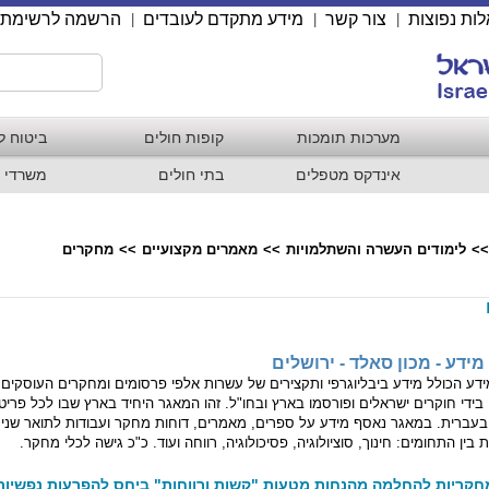
ות נפוצות
צור קשר
מידע מתקדם לעובדים
הרשמה לרשימת 
|
|
|
מערכות תומכות
קופות חולים
ביטוח ל
אינדקס מטפלים
בתי חולים
משרדי 
>>
לימודים העשרה והשתלמויות
>>
מאמרים מקצועיים
>>
מחקרים
ידע - מכון סאלד - ירושלים
דע הכולל מידע ביבליוגרפי ותקצירים של עשרות אלפי פרסומים ומחקרים העוסקים 
י חוקרים ישראלים ופורסמו בארץ ובחו"ל. זהו המאגר היחיד בארץ שבו לכל פריט 
ברית. במאגר נאסף מידע על ספרים, מאמרים, דוחות מחקר ועבודות לתואר שני 
ין התחומים: חינוך, סוציולוגיה, פסיכולוגיה, רווחה ועוד. כ"כ גישה לכלי מחקר.
חקריות להחלמה מהנחות מטעות "קשות ורווחות" ביחס להפרעות נפשיות