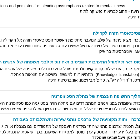
ious and persistent” misleading assumptions related to mental illness
 רועה -
החוג לבריאות נפש קהילתית
ת חיפה
סיכיאטרי חזרה לקהילה
כחי מציע ניתוח של שלב המעבר מתקופת האשפוז הפסיכיאטרי חזרה אל הקהילה 
ודרך ניתוח נרטיבי של סיפוריהם של אנשים עם סכיזופרניה שחוו וחווים עדיין את תה
וס ראיות למודל התערבות קוגניטיבית-חינוכית לבני משפחה של אנשים 
ר לבחון את יעילות קורס קשת ולפתח מודל התערבות לבני משפחה של אנשים ה
ת המחקר.
ייס, ד"ר דליה זק"ש, פרופ' אבי ויצמן.
אוניברסיטת חיפה
ליך החשיפה העצמית של מחלת הסכיזופרניה
זית שעומדת בפני אנשים המתמודדים עם מחלה רוויה בסטיגמה כמו סכיזופרניה הי
ת מושא לתיוג לסטריאוטיפים שליליים, ומצד שני ישנו הרצון העז לחשיפה עצמית ולשית
כה - זהות מקצועית של צרכנים נותני שירות והשתלבותם בעבודה
ל:
תכנית "צרכנים נותני שירות" מקדמת העסקה של מתמודדים עם מגבלה או תיוג נ
הם בעלי ידע ייחודי המספק ערך מוסף למסגרות השיקום. בכך, שואפת התכנית לפת
וה גפן ויעל שביט שוטלנד