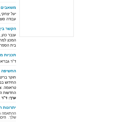
משאבים אי
יעל יצחקי, 
עבודה סוצי
הקשר בין
ענבר כהן, י
המכון למח
בית הספר 
תכניות מ
ד"ר גבריא
החשיפה ל
חוקר בריט
החידוש במ
טראומה. צ
החדשות הט
ערך: ד"ר 
יתרונות 
ההתאמה הנכ
שלך.
היכ